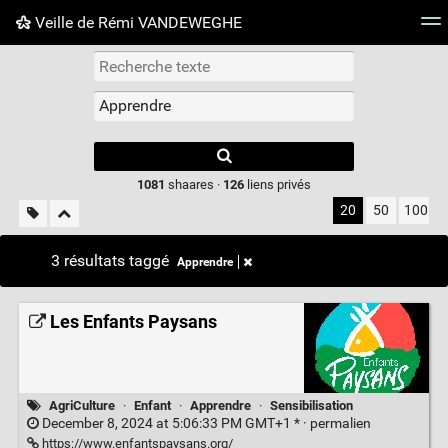
Veille de Rémi VANDEWEGHE
Nuage de tags
Mur d'images
Quotidien
Flux RS
Type 1 or more
characters for
results.
1081
shaares ·
126
liens privés
20
50
100
3 résultats taggé
Apprendre
Les Enfants Paysans
AgriCulture
·
Enfant
·
Apprendre
·
Sensibilisation
December 8, 2024 at 5:06:33 PM GMT+1 * ·
permalien
https://www.enfantspaysans.org/