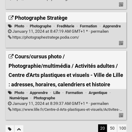
Photographe Stratège
Photo
·
Photographe
·
FredMarie
·
Formation
·
Apprendre
January 11, 2024 at 8:47:19 AM GMT+1 * ·
permalien
https://photographestratege.podia.com/
Cours/cursus photo /
Photographie/multimédia / Activités adultes /
Centre d'Arts plastiques et visuels - Ville de Lille
: adresses, horaires, calendriers et histoire
Photo
·
Apprendre
·
Lille
·
Formation
·
Argentique
·
Numérique
·
Photographe
January 11, 2024 at 8:39:37 AM GMT+1 * ·
permalien
https://www.lille.fr/Centre-d-Arts-plastiques-et-visuels/Activites-adultes/Photographie-multimedia/Cours-cursus-photo
20
50
100