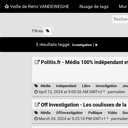
Veille de Rémi VANDEWEGHE
Nuage de tags
Mur 
Filtres
3 résultats taggé
Investigation
Politis.fr - Média 100% indépendant 
Média
·
Independant
·
Libre
·
Investigation
·
Jou
April 12, 2024 at 9:00:26 AM GMT+2 * ·
permalien
·
Off Investigation - Les coulisses de la
Média
·
OffInvestigation
·
Politique
·
Vidéo
·
Do
March 24, 2024 at 9:25:16 PM GMT+1 * ·
permalie