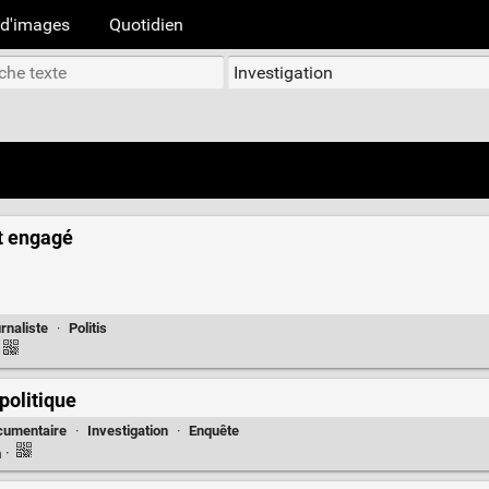
d'images
Quotidien
et engagé
rnaliste
·
Politis
 politique
cumentaire
·
Investigation
·
Enquête
n
·