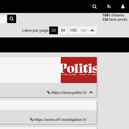
1081
shaares
Type 1 or
126
liens privés
more
characters
Liens par page
20
50
100
for
results.
https://www.politis.fr/
https://www.off-investigation.fr/