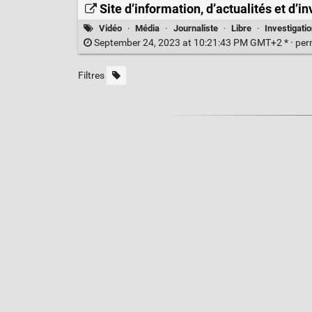
Site d’information, d’actualités et d’
Vidéo
·
Média
·
Journaliste
·
Libre
·
Investigati
September 24, 2023 at 10:21:43 PM GMT+2 * ·
per
Filtres