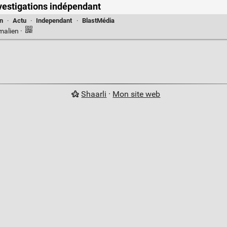
investigations indépendant
on
·
Actu
·
Independant
·
BlastMédia
malien
·
Shaarli
·
Mon site web