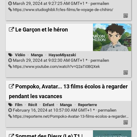
March 29, 2024 at 9:27:25 AM GMT+1 * ·
permalien
https://www.studioghibli.fr/les-films/le-voyage-de-chihiro/
Le Garçon et le héron
Vidéo
·
Manga
·
HayaoMiyazaki
March 29, 2024 at 9:02:30 AM GMT+1 * ·
permalien
https://www.youtube.com/watch?v=Q2aTi0BQXek
Pompoko, Avatar... 13 films écolos à regarder
pendant les vacances
Film
·
Récit
·
Enfant
·
Manga
·
Reporterre
February 16, 2024 at 10:57:00 AM GMT+1 * ·
permalien
https://reporterre.net/Pompoko-Avatar-13-films-ecolos-a-regarder-pendant-les-vacances
Sommet des Dieux (Le) T1 |