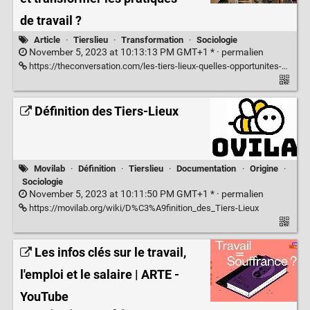
de travail ?
Article
·
Tierslieu
·
Transformation
·
Sociologie
November 5, 2023 at 10:13:13 PM GMT+1 * ·
permalien
https://theconversation.com/les-tiers-lieux-quelles-opportunites-pour-comprendre-et-transformer-les-pratiques-de-travail-75650
Définition des Tiers-Lieux
Movilab
·
Définition
·
Tierslieu
·
Documentation
·
Origine
·
Sociologie
November 5, 2023 at 10:11:50 PM GMT+1 * ·
permalien
https://movilab.org/wiki/D%C3%A9finition_des_Tiers-Lieux
Les infos clés sur le travail,
l'emploi et le salaire | ARTE -
YouTube