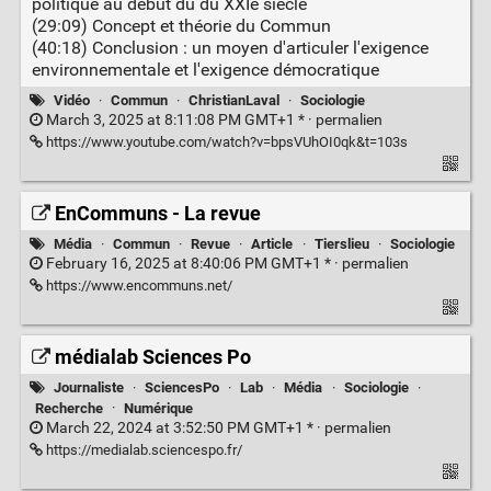
politique au début du du XXIe siècle
(29:09) Concept et théorie du Commun
(40:18) Conclusion : un moyen d'articuler l'exigence
environnementale et l'exigence démocratique
Vidéo
·
Commun
·
ChristianLaval
·
Sociologie
March 3, 2025 at 8:11:08 PM GMT+1 * ·
permalien
https://www.youtube.com/watch?v=bpsVUhOI0qk&t=103s
EnCommuns - La revue
Média
·
Commun
·
Revue
·
Article
·
Tierslieu
·
Sociologie
February 16, 2025 at 8:40:06 PM GMT+1 * ·
permalien
https://www.encommuns.net/
médialab Sciences Po
Journaliste
·
SciencesPo
·
Lab
·
Média
·
Sociologie
·
Recherche
·
Numérique
March 22, 2024 at 3:52:50 PM GMT+1 * ·
permalien
https://medialab.sciencespo.fr/