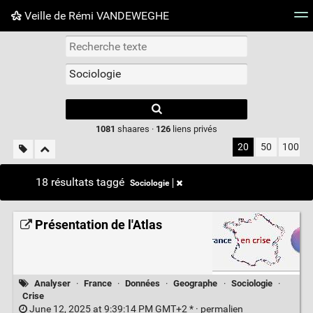
Veille de Rémi VANDEWEGHE
Nuage de tags
Mur d'images
Quotidien
Flux RS
Type 1 or more
characters for
results.
1081
shaares ·
126
liens privés
20
50
100
18 résultats taggé
Sociologie
Présentation de l'Atlas
Analyser
·
France
·
Données
·
Geographe
·
Sociologie
·
Crise
June 12, 2025 at 9:39:14 PM GMT+2 * ·
permalien