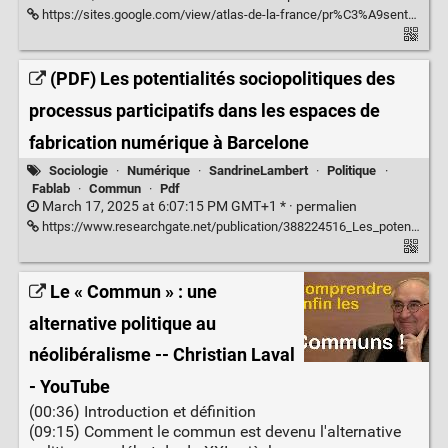
https://sites.google.com/view/atlas-de-la-france/pr%C3%A9sentation-de-latlas?authuser=0
(PDF) Les potentialités sociopolitiques des
processus participatifs dans les espaces de
fabrication numérique à Barcelone
Sociologie
·
Numérique
·
SandrineLambert
·
Politique
·
Fablab
·
Commun
·
Pdf
March 17, 2025 at 6:07:15 PM GMT+1 * ·
permalien
https://www.researchgate.net/publication/388224516_Les_potentialites_sociopolitiques_des_processus_participatifs_dans_les_espaces_de_fabrication_numerique_a_Barcelone
Le « Commun » : une
alternative politique au
néolibéralisme -- Christian Laval
- YouTube
(00:36) Introduction et définition
(09:15) Comment le commun est devenu l'alternative