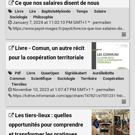
Ce que nos salaires disent de nous
Livre
·
Lire
·
BaptisteMylondo
·
Temps
·
Salaire
·
Sociologie
·
Philosophie
January 7, 2024 at 11:02:10 PM GMT+1 * ·
permalien
https://www.payot-rivages.fr/payot/livre/ce-que-nos-salaires-disent-de-nous-9782228933865
Livre - Comun, un autre récit
pour la coopération territoriale
Pdf
·
Livre
·
QuaeOpen
·
SigridAubert
·
AurélieBotta
·
Commun
·
Scientifique
·
Sociologie
·
Territoire
·
Coopération
·
Tierslieu
November 10, 2023 at 1:07:47 PM GMT+1 * ·
permalien
https://kdrive.infomaniak.com/app/share/747821/e7551231-94cc-4cbb-bbd8-75f6ee766b80
Les tiers-lieux : quelles
opportunités pour comprendre
et transformer les pratiques