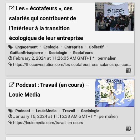
Les « écotafeurs », ces
salariés qui contribuent de
l’intérieur à la transition
écologique de leur entreprise
Engagement
·
Ecologie
·
Entreprise
·
Collectif
·
GaëtanBrisepierre
·
Sociologie
·
Ecotafeurs
February 2, 2024 at 11:26:05 AM GMT+1 * ·
permalien
https://theconversation.com/les-ecotafeurs-ces-salaries-qui-contribuent-de-linterieur-a-la-transition-ecologique-de-leur-entreprise-222290
Podcast : Travail (en cours) —
Louie Media
Podcast
·
LouieMedia
·
Travail
·
Sociologie
January 16, 2024 at 11:15:38 AM GMT+1 * ·
permalien
https://louiemedia.com/travail-en-cours