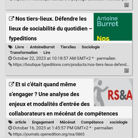
Nos tiers-lieux. Défendre les
lieux de sociabilité du quotidien –
fypeditions
Livre
·
AntoineBurret
·
Tierslieu
·
Sociologie
·
Transformation
·
Lire
October 22, 2023 at 10:18:57 AM GMT+2 * ·
permalien
https://boutique.fypeditions.com/products/nos-tiers-lieux-defendre-les-lieux-de-sociabilite-du-quotidien-auteur-antoine-burret
Et si c’était quand même
s’engager ? Une analyse des
enjeux et modalités d’entrée des
collaborateurs en mécénat de compétences
article
·
Engagement
·
Mécénat
·
Compétance
·
sociologie
October 16, 2023 at 1:45:57 PM GMT+2 * ·
permalien
https://journals.openedition.org/rsa/5865