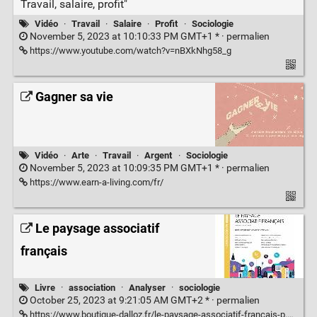
Travail, salaire, profit"
Vidéo
·
Travail
·
Salaire
·
Profit
·
Sociologie
November 5, 2023 at 10:10:33 PM GMT+1 * ·
permalien
https://www.youtube.com/watch?v=nBXkNhg58_g
Gagner sa vie
Vidéo
·
Arte
·
Travail
·
Argent
·
Sociologie
November 5, 2023 at 10:09:35 PM GMT+1 * ·
permalien
https://www.earn-a-living.com/fr/
Le paysage associatif
français
Livre
·
association
·
Analyser
·
sociologie
October 25, 2023 at 9:21:05 AM GMT+2 * ·
permalien
https://www.boutique-dalloz.fr/le-paysage-associatif-francais-p.html