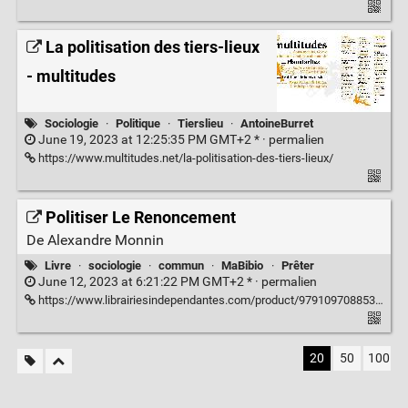
La politisation des tiers-lieux
- multitudes
Sociologie
·
Politique
·
Tierslieu
·
AntoineBurret
June 19, 2023 at 12:25:35 PM GMT+2 * ·
permalien
https://www.multitudes.net/la-politisation-des-tiers-lieux/
Politiser Le Renoncement
De Alexandre Monnin
Livre
·
sociologie
·
commun
·
MaBibio
·
Prêter
June 12, 2023 at 6:21:22 PM GMT+2 * ·
permalien
https://www.librairiesindependantes.com/product/9791097088538/
20
50
100