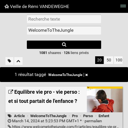
Veille de Rémi VANDEWEGHE
Nuage de tags
Mur d'images
Quotidien
Flux RS
Type 1 or more
characters for
results.
1081
shaares ·
126
liens privés
20
50
100
1 résultat taggé
WelcomeToTheJungle
Equilibre vie pro - vie perso :
et si tout partait de l'enfance ?
Article
·
WelcomeToTheJungle
·
Pro
·
Perso
·
Enfant
March 14, 2024 at 5:23:53 PM GMT+1 * ·
permalien
https://www.welcometothejungle.com/fr/articles/equilibre-vie-pro-vie-perso-enfance