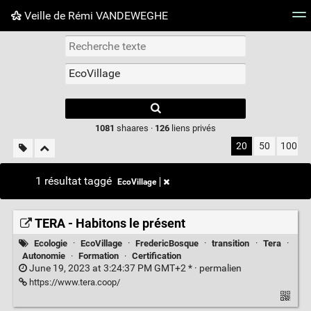
Veille de Rémi VANDEWEGHE
Nuage de tags
Mur d'images
Quotidien
Flux RS
Type 1 or more
characters for
results.
1081
shaares ·
126
liens privés
20
50
100
1 résultat taggé
EcoVillage
TERA - Habitons le présent
Ecologie
·
EcoVillage
·
FredericBosque
·
transition
·
Tera
·
Autonomie
·
Formation
·
Certification
June 19, 2023 at 3:24:37 PM GMT+2 * ·
permalien
https://www.tera.coop/