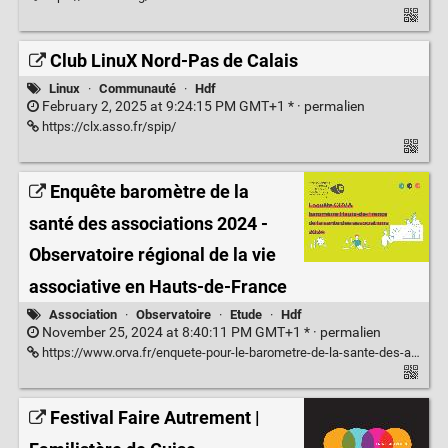
Club LinuX Nord-Pas de Calais
Linux
·
Communauté
·
Hdf
February 2, 2025 at 9:24:15 PM GMT+1 * ·
permalien
https://clx.asso.fr/spip/
Enquête baromètre de la
santé des associations 2024 -
Observatoire régional de la vie
associative en Hauts-de-France
Association
·
Observatoire
·
Etude
·
Hdf
November 25, 2024 at 8:40:11 PM GMT+1 * ·
permalien
https://www.orva.fr/enquete-pour-le-barometre-de-la-sante-des-associations-2024-dans-les-hauts-de-france/
Festival Faire Autrement |