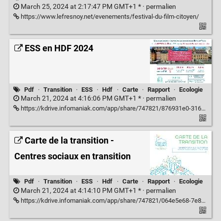
March 25, 2024 at 2:17:47 PM GMT+1 * ·
permalien
https://www.lefresnoy.net/evenements/festival-du-film-citoyen/
ESS en HDF 2024
Pdf
·
Transition
·
ESS
·
Hdf
·
Carte
·
Rapport
·
Ecologie
March 21, 2024 at 4:16:06 PM GMT+1 * ·
permalien
https://kdrive.infomaniak.com/app/share/747821/876931e0-316b-49f8-b91d-90e09440885f
Carte de la transition -
Centres sociaux en transition
Pdf
·
Transition
·
ESS
·
Hdf
·
Carte
·
Rapport
·
Ecologie
March 21, 2024 at 4:14:10 PM GMT+1 * ·
permalien
https://kdrive.infomaniak.com/app/share/747821/064e5e68-7e8b-40db-9a11-96194eb87380