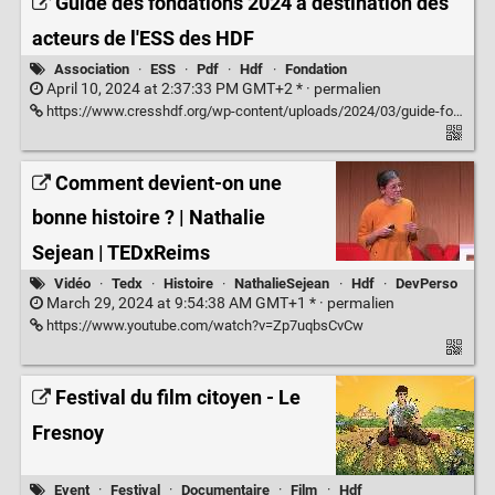
Guide des fondations 2024 à déstination des
acteurs de l'ESS des HDF
Association
·
ESS
·
Pdf
·
Hdf
·
Fondation
April 10, 2024 at 2:37:33 PM GMT+2 * ·
permalien
https://www.cresshdf.org/wp-content/uploads/2024/03/guide-fondations-2024-v10.pdf
Comment devient-on une
bonne histoire ? | Nathalie
Sejean | TEDxReims
Vidéo
·
Tedx
·
Histoire
·
NathalieSejean
·
Hdf
·
DevPerso
March 29, 2024 at 9:54:38 AM GMT+1 * ·
permalien
https://www.youtube.com/watch?v=Zp7uqbsCvCw
Festival du film citoyen - Le
Fresnoy
Event
·
Festival
·
Documentaire
·
Film
·
Hdf