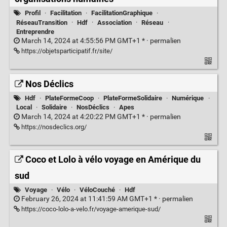
Profil
·
Facilitation
·
FacilitationGraphique
·
RéseauTransition
·
Hdf
·
Association
·
Réseau
·
Entreprendre
March 14, 2024 at 4:55:56 PM GMT+1 * ·
permalien
https://objetsparticipatif.fr/site/
Nos Déclics
Hdf
·
PlateFormeCoop
·
PlateFormeSolidaire
·
Numérique
·
Local
·
Solidaire
·
NosDéclics
·
Apes
March 14, 2024 at 4:20:22 PM GMT+1 * ·
permalien
https://nosdeclics.org/
Coco et Lolo à vélo voyage en Amérique du
sud
Voyage
·
Vélo
·
VéloCouché
·
Hdf
February 26, 2024 at 11:41:59 AM GMT+1 * ·
permalien
https://coco-lolo-a-velo.fr/voyage-amerique-sud/