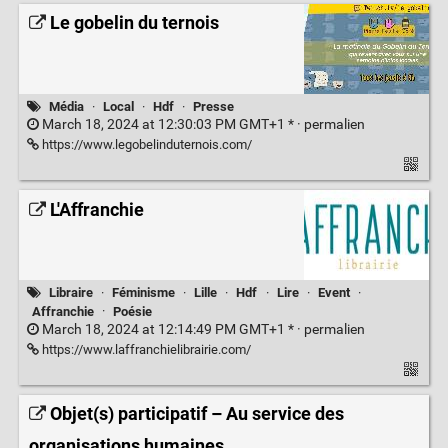
Le gobelin du ternois
Média
·
Local
·
Hdf
·
Presse
March 18, 2024 at 12:30:03 PM GMT+1 * ·
permalien
https://www.legobelinduternois.com/
L'Affranchie
Libraire
·
Féminisme
·
Lille
·
Hdf
·
Lire
·
Event
·
Affranchie
·
Poésie
March 18, 2024 at 12:14:49 PM GMT+1 * ·
permalien
https://www.laffranchielibrairie.com/
Objet(s) participatif – Au service des
organisations humaines