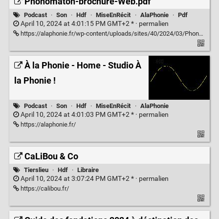
Phonomaton-brochure-Web.pdf
Podcast
·
Son
·
Hdf
·
MiseEnRécit
·
AlaPhonie
·
Pdf
April 10, 2024 at 4:01:15 PM GMT+2 * ·
permalien
https://alaphonie.fr/wp-content/uploads/sites/40/2024/03/Phonomaton-brochure-Web.pdf
À la Phonie - Home - Studio À
la Phonie !
Podcast
·
Son
·
Hdf
·
MiseEnRécit
·
AlaPhonie
April 10, 2024 at 4:01:03 PM GMT+2 * ·
permalien
https://alaphonie.fr/
CaLiBou & Co
Tierslieu
·
Hdf
·
Libraire
April 10, 2024 at 3:07:24 PM GMT+2 * ·
permalien
https://calibou.fr/