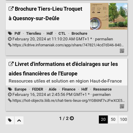
Brochure Tiers-Lieu Troquet
à Quesnoy-sur-Deûle
Pdf
·
Tierslieu
·
Hdf
·
CTL
·
Brochure
February 20, 2024 at 11:10:20 AM GMT+1 * ·
permalien
https://kdrive.infomaniak.com/app/share/747821/4cd7d346-8401-4daf-bdc1-1b510b7e3567
Livret d'informations et d'éclairages sur les
aides financières de l'Europe
Ressources utiles et solution en région Haut-de-France
Europe
·
FEDER
·
Aide
·
Finance
·
Hdf
·
Ressource
February 16, 2024 at 2:45:56 PM GMT+1 * ·
permalien
https://hot-objects.liiib.re/chat-tiers-lieux-org/YGB6Nf7vJFwXCE5NJ/uploads/eHC2mxNeqCLbhjq9X/tcunL7cdd4WzdKZ7p/gJudoy2uA7FHY9SZF?X-Amz-Algorithm=AWS4-HMAC-SHA256&X-Amz-Credential=chat-tiers-lieux-org%2F20240216%2Fdefault%2Fs3%2Faws4_request&X-Amz-Date=20240216T100933Z&X-Amz-Expires=120&X-Amz-Signature=92ec0a7a0dc6cf27f2f59351225817c9a08ddf1eefc31c2734daa2dd2205b6dc&X-Amz-SignedHeaders=host&response-content-disposition=inline%3B%20filename%3D%22livret-europe-2023-v7.pdf%22
1 / 2
20
50
100