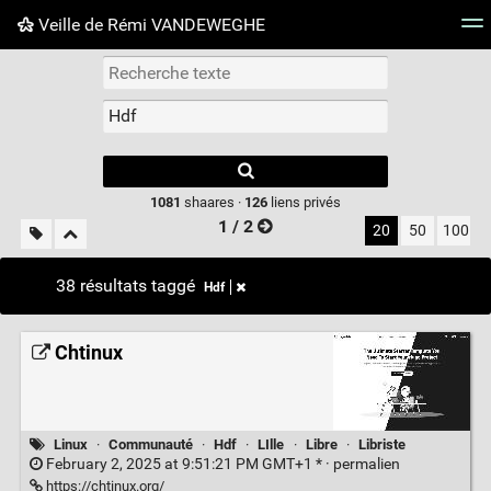
Veille de Rémi VANDEWEGHE
Nuage de tags
Mur d'images
Quotidien
Flux RS
Type 1 or more
characters for
results.
1081
shaares ·
126
liens privés
1 / 2
20
50
100
38 résultats taggé
Hdf
Chtinux
Linux
·
Communauté
·
Hdf
·
LIlle
·
Libre
·
Libriste
February 2, 2025 at 9:51:21 PM GMT+1 * ·
permalien
https://chtinux.org/