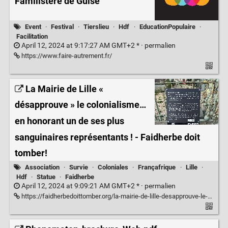
Familistère de Guise
Event
·
Festival
·
Tierslieu
·
Hdf
·
EducationPopulaire
·
Facilitation
April 12, 2024 at 9:17:27 AM GMT+2 * ·
permalien
https://www.faire-autrement.fr/
La Mairie de Lille «
désapprouve » le colonialisme…
en honorant un de ses plus
sanguinaires représentants ! - Faidherbe doit
tomber!
Association
·
Survie
·
Coloniales
·
Françafrique
·
Lille
·
Hdf
·
Statue
·
Faidherbe
April 12, 2024 at 9:09:21 AM GMT+2 * ·
permalien
https://faidherbedoittomber.org/la-mairie-de-lille-desapprouve-le-colonialisme-en-honorant-un-de-ses-plus-sanguinaires-representants/