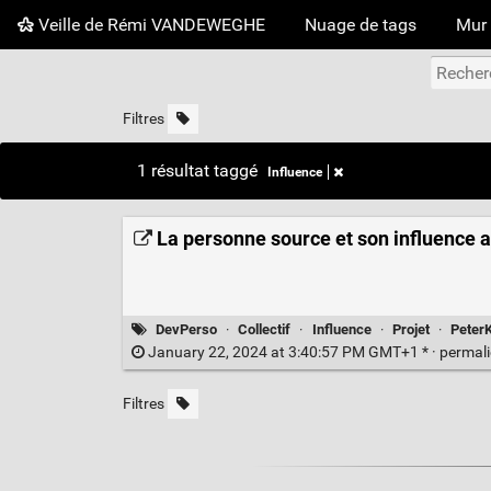
Veille de Rémi VANDEWEGHE
Nuage de tags
Mur 
Filtres
1 résultat taggé
Influence
La personne source et son influence au
DevPerso
·
Collectif
·
Influence
·
Projet
·
Peter
January 22, 2024 at 3:40:57 PM GMT+1 * ·
permal
Filtres