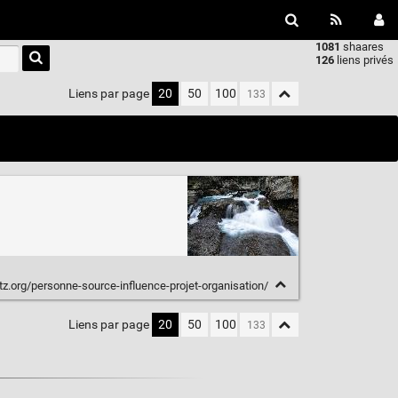
1081
shaares
Type 1 or
126
liens privés
more
characters
Liens par page
20
50
100
for
results.
ntz.org/personne-source-influence-projet-organisation/
Liens par page
20
50
100