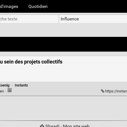
d'images
Quotidien
 sein des projets collectifs
Koenig
·
Instantz
ien
·
https://insta
Shaarli
·
Mon site web