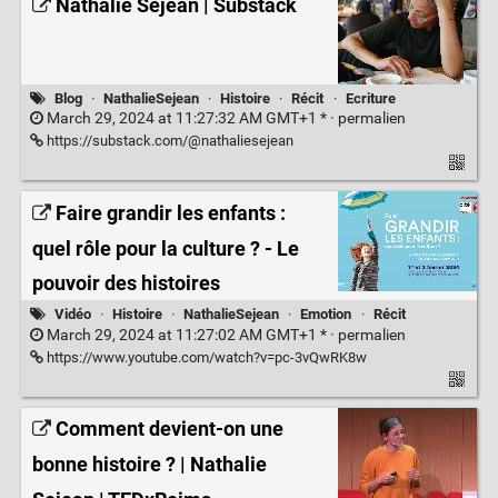
Nathalie Sejean | Substack
Blog
·
NathalieSejean
·
Histoire
·
Récit
·
Ecriture
March 29, 2024 at 11:27:32 AM GMT+1 * ·
permalien
https://substack.com/@nathaliesejean
Faire grandir les enfants :
quel rôle pour la culture ? - Le
pouvoir des histoires
Vidéo
·
Histoire
·
NathalieSejean
·
Emotion
·
Récit
March 29, 2024 at 11:27:02 AM GMT+1 * ·
permalien
https://www.youtube.com/watch?v=pc-3vQwRK8w
Comment devient-on une
bonne histoire ? | Nathalie