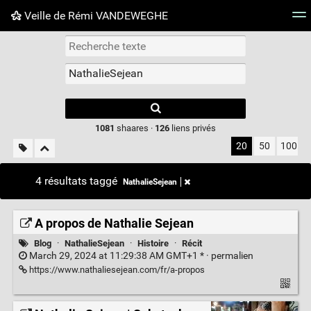
Veille de Rémi VANDEWEGHE
Nuage de tags
Mur d'images
Quotidien
Flux RS
Type 1 or more
characters for
results.
1081
shaares ·
126
liens privés
20
50
100
4 résultats taggé
NathalieSejean
A propos de Nathalie Sejean
Blog
·
NathalieSejean
·
Histoire
·
Récit
March 29, 2024 at 11:29:38 AM GMT+1 * ·
permalien
https://www.nathaliesejean.com/fr/a-propos