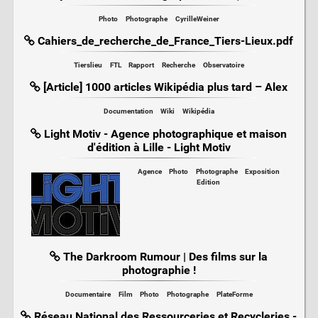
Photo
Photographe
CyrilleWeiner
Cahiers_de_recherche_de_France_Tiers-Lieux.pdf
Tierslieu
FTL
Rapport
Recherche
Observatoire
[Article] 1000 articles Wikipédia plus tard – Alex
Documentation
Wiki
Wikipédia
Light Motiv - Agence photographique et maison
d'édition à Lille - Light Motiv
Agence
Photo
Photographe
Exposition
Edition
The Darkroom Rumour | Des films sur la
photographie !
Documentaire
Film
Photo
Photographe
PlateForme
Réseau National des Ressourceries et Recycleries -