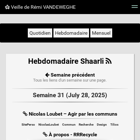
Veille de Rémi VANDEWEGHE
Nuage de tags
Mur d'images
Quotidien
Flux RS
Quotidien
Hebdomadaire
Mensuel
Hebdomadaire Shaarli
Semaine précédent
Tous les liens d'un semaine sur une page.
Semaine 31 (July 28, 2025)
Nicolas Loubet – Agir par les communs
SitePerso
NicolasLoubet
Commun
Recherche
Design
Tilios
À propos - RRRecycle