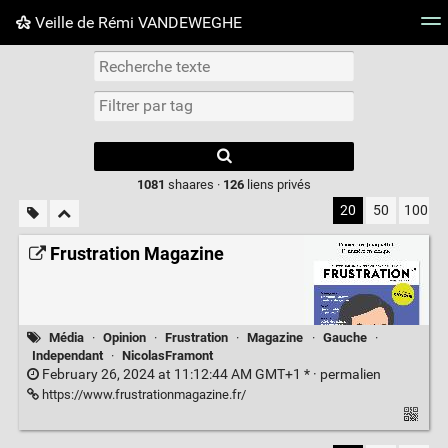
Veille de Rémi VANDEWEGHE
Nuage de tags
Mur d'images
Quotidien
Flux RS
Type 1 or more
characters for
results.
1081
shaares ·
126
liens privés
20
50
100
Frustration Magazine
Média
·
Opinion
·
Frustration
·
Magazine
·
Gauche
·
Independant
·
NicolasFramont
February 26, 2024 at 11:12:44 AM GMT+1 * ·
permalien
https://www.frustrationmagazine.fr/