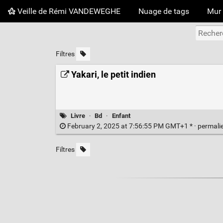
Veille de Rémi VANDEWEGHE
Nuage de tags
Mur 
Filtres
Yakari, le petit indien
Livre
·
Bd
·
Enfant
February 2, 2025 at 7:56:55 PM GMT+1 * ·
permali
Filtres