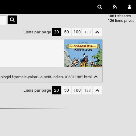
1081
shaares
Type 1 or
126
liens privés
more
characters
Liens par page
20
50
100
for
results.
logirl.fr/article-yakari-le-petit-indien-106311882.html
Liens par page
20
50
100