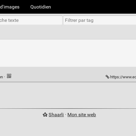
d'images
Quotidien
en
·
https://www.eco
Shaarli
·
Mon site web