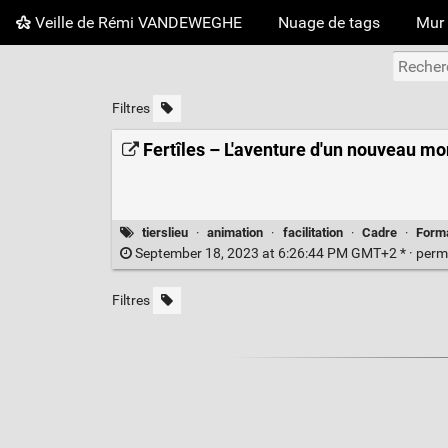
Veille de Rémi VANDEWEGHE
Nuage de tags
Mur 
Filtres
Fertîles – L'aventure d'un nouveau m
tierslieu
·
animation
·
facilitation
·
Cadre
·
Form
September 18, 2023 at 6:26:44 PM GMT+2 * ·
perm
Filtres