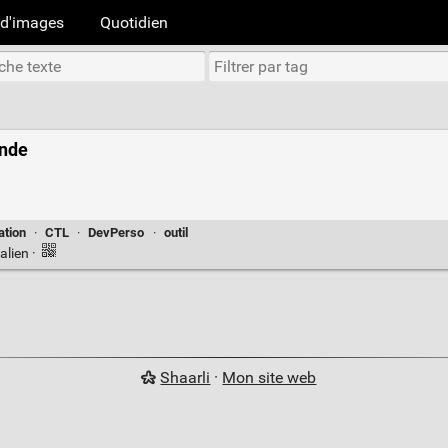
d'images
Quotidien
onde
ation
·
CTL
·
DevPerso
·
outil
alien
·
Shaarli
·
Mon site web