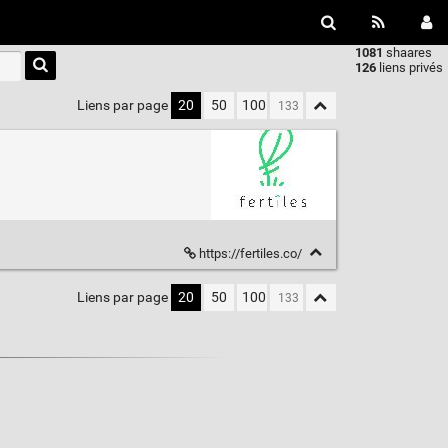
1081
shaares
Type 1 or
126
liens privés
more
characters
Liens par page
20
50
100
for
results.
https://fertiles.co/
Liens par page
20
50
100