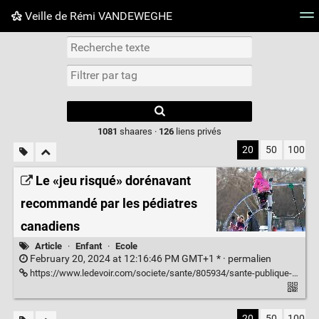
Veille de Rémi VANDEWEGHE
Nuage de tags
Mur d'images
Quotidien
Flux RS
Type 1 or more
characters for
results.
1081
shaares ·
126
liens privés
20
50
100
Le «jeu risqué» dorénavant
recommandé par les pédiatres
canadiens
Article
·
Enfant
·
Ecole
February 20, 2024 at 12:16:46 PM GMT+1 * ·
permalien
https://www.ledevoir.com/societe/sante/805934/sante-publique-jeu-risque-dorenavant-recommande-pediatres?
20
50
100