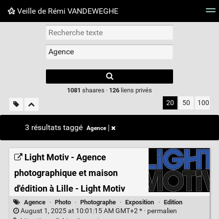
Veille de Rémi VANDEWEGHE
Nuage de tags
Mur d'images
Quotidien
Flux RS
Type 1 or more
characters for
results.
1081
shaares ·
126
liens privés
20
50
100
3 résultats taggé
Agence
Light Motiv - Agence
photographique et maison
d'édition à Lille - Light Motiv
Agence
·
Photo
·
Photographe
·
Exposition
·
Edition
August 1, 2025 at 10:01:15 AM GMT+2 * ·
permalien