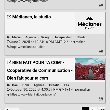
https://www.lightmotiv.com/
Médianes, le studio
Média
·
Agence
·
Design
·
Independant
·
Studio
June 2, 2025 at 12:24:16 PM GMT+2 * ·
permalien
https://medianes.studio/
BIEN FAIT POUR TA COM' -
Coopérative de Communication -
Bien fait pour ta com
Cae
·
Com
·
Agence
·
Créatif
·
Ess
October 30, 2023 at 4:30:57 PM GMT+1 * ·
permalien
https://www.bienfaitpourta.com/