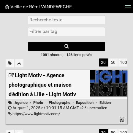
Veille de Rémi VANDEWEGHE
Nuage de tags
Mur d'images
Quotidien
Flux RS
Type 1 or more
characters for
results.
1081
shaares ·
126
liens privés
20
50
100
Light Motiv - Agence
photographique et maison
d'édition à Lille - Light Motiv
Agence
·
Photo
·
Photographe
·
Exposition
·
Edition
August 1, 2025 at 10:01:15 AM GMT+2 * ·
permalien
https://www.lightmotiv.com/
20
50
100