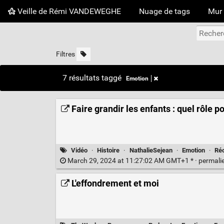
Veille de Rémi VANDEWEGHE
Nuage de tags
Mur 
Filtres
7 résultats taggé
Emotion
Faire grandir les enfants : quel rôle po
Vidéo
·
Histoire
·
NathalieSejean
·
Emotion
·
Réc
March 29, 2024 at 11:27:02 AM GMT+1 * ·
permali
L'effondrement et moi