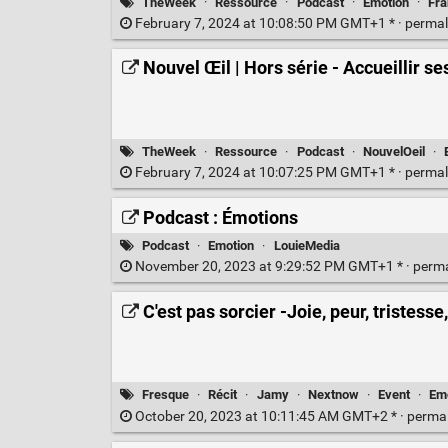
TheWeek
·
Ressource
·
Podcast
·
Emotion
·
Fra
February 7, 2024 at 10:08:50 PM GMT+1 * ·
permal
Nouvel Œil | Hors série - Accueillir 
TheWeek
·
Ressource
·
Podcast
·
NouvelOeil
·
February 7, 2024 at 10:07:25 PM GMT+1 * ·
permal
Podcast : Émotions
Podcast
·
Emotion
·
LouieMedia
November 20, 2023 at 9:29:52 PM GMT+1 * ·
perm
C'est pas sorcier -Joie, peur, tristess
Fresque
·
Récit
·
Jamy
·
Nextnow
·
Event
·
Em
October 20, 2023 at 10:11:45 AM GMT+2 * ·
perma