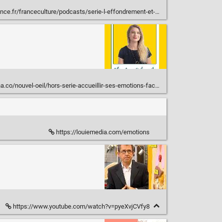
ce.fr/franceculture/podcasts/serie-l-effondrement-et-moi
vel-oeil/hors-serie-accueillir-ses-emotions-face-au-rechauffement-climatique
https://louiemedia.com/emotions
https://www.youtube.com/watch?v=pyeXvjCVfy8