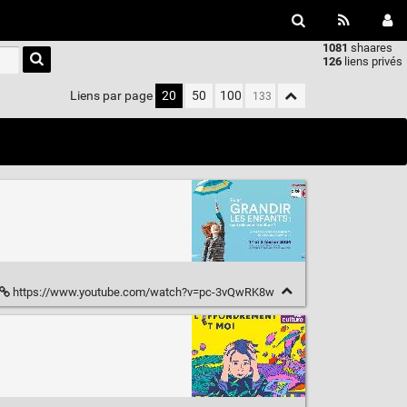
1081
shaares
Type 1 or
126
liens privés
more
characters
Liens par page
20
50
100
for
results.
https://www.youtube.com/watch?v=pc-3vQwRK8w