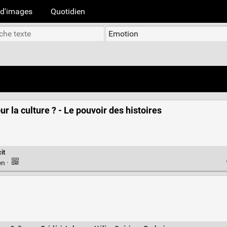
d'images
Quotidien
ur la culture ? - Le pouvoir des histoires
it
en
·