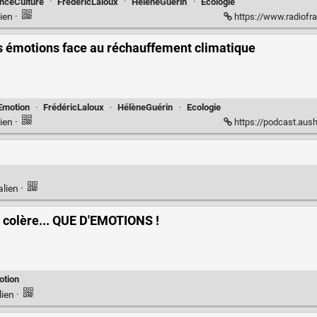
nceCulture
·
FrédéricLaloux
·
HélèneGuérin
·
Ecologie
ien
·
https://www.radiofran
ses émotions face au réchauffement climatique
Emotion
·
FrédéricLaloux
·
HélèneGuérin
·
Ecologie
ien
·
https://podcast.ausha.co/nou
alien
·
e, colère... QUE D'EMOTIONS !
otion
lien
·