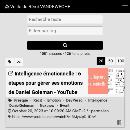
Veille de Rémi VANDEWEGHE
Nuage de tags
Mur d'images
Quotidien
Flux RS
Type 1 or more
characters for
results.
1081
shaares ·
126
liens privés
20
50
100
Intelligence émotionnelle : 6
étapes pour gérer ses émotions
de Daniel Goleman - YouTube
Fresque
·
Récit
·
Emotion
·
DevPerso
·
Intelligence
·
DanielGoleman
·
Nextnow
·
Event
October 20, 2023 at 10:09:20 AM GMT+2 * ·
permalien
https://www.youtube.com/watch?v=8My4IpDHDhY