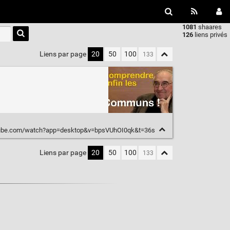
1081
shaares
Type 1 or
126
liens privés
more
characters
Liens par page
20
50
100
for
results.
tube.com/watch?app=desktop&v=bpsVUhOI0qk&t=36s
Liens par page
20
50
100