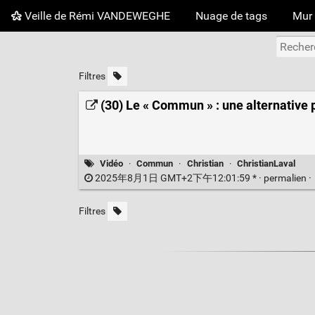
Veille de Rémi VANDEWEGHE
Nuage de tags
Mur 
Filtres
(30) Le « Commun » : une alternative 
Vidéo
·
Commun
·
Christian
·
ChristianLaval
2025年8月1日 GMT+2下午12:01:59 * ·
permalien
·
Filtres