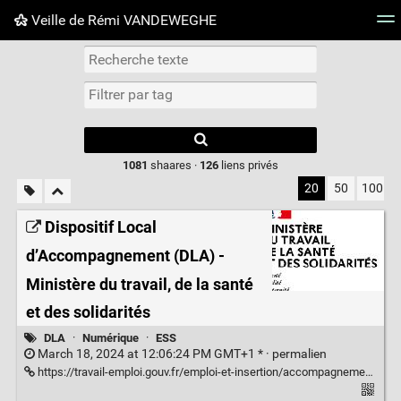
Veille de Rémi VANDEWEGHE
Nuage de tags
Mur d'images
Quotidien
Flux RS
Type 1 or more
characters for
results.
1081
shaares ·
126
liens privés
20
50
100
Dispositif Local
d’Accompagnement (DLA) -
Ministère du travail, de la santé
et des solidarités
DLA
·
Numérique
·
ESS
March 18, 2024 at 12:06:24 PM GMT+1 * ·
permalien
https://travail-emploi.gouv.fr/emploi-et-insertion/accompagnement-des-mutations-economiques/appui-aux-mutations-economiques/article/dispositif-local-d-accompagnement-dla