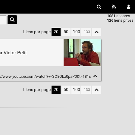
1081
shaares
Type 1 or
126
liens privés
more
characters
Liens par page
20
50
100
for
results.
 Victor Petit
://www.youtube.com/watch?v=SO8Obz0paP0&t=181s
Liens par page
20
50
100