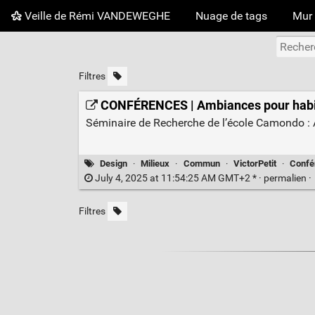
Veille de Rémi VANDEWEGHE
Nuage de tags
Mur 
Filtres
CONFÉRENCES | Ambiances pour habit
Séminaire de Recherche de l’école Camondo : 
Design
·
Milieux
·
Commun
·
VictorPetit
·
Confé
July 4, 2025 at 11:54:25 AM GMT+2 * ·
permalien
·
Filtres